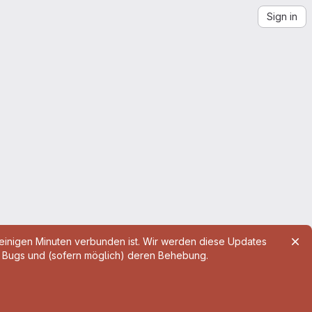
Sign in
 einigen Minuten verbunden ist. Wir werden diese Updates
ber Bugs und (sofern möglich) deren Behebung.