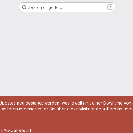
Search or go to…
/
 Updates neu gestartet werden, was jeweils mit einer Downtime von
Desweiteren informieren wir Sie über diese Mailingliste außerdem ü
GITLAB-USER&A=1