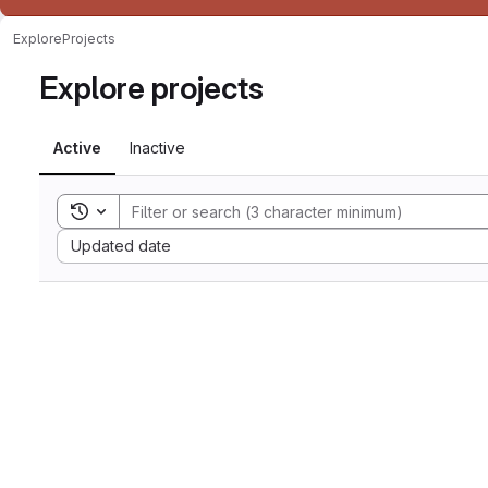
Explore
Projects
Explore projects
Active
Inactive
Toggle search history
Sort by:
Updated date